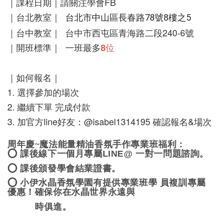
｜課程日期｜請關注學會FB
｜台北教室｜  
台北市中山區長春路78號8樓之5
｜台中教室｜  
台中市西屯區青海路二段240-6號
｜開班標準｜  一班最多
8位
｜如何報名｜
1. 選擇參加的場次
2. 繼續下單 完成付款 
3. 加官方line好友：@isabel1314195 確認報名&場次
周年慶~魔法能量精油香氛手作專業班福利：
⭕
課後線下一個月專屬
LINE@
一對一問題諮詢。
⭕
課後頒發學會結業證書。
⭕
小伊水晶香氛學園有提供專業班學
員
複訓專屬
優惠！確保你在水晶世界永遠與
時俱進。