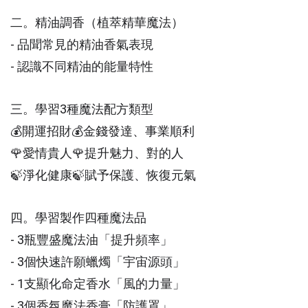
二。精油調香（植萃精華魔法）
- 品聞常見的精油香氣表現
- 認識不同精油的能量特性
三。學習3種魔法配方類型
💰開運招財💰金錢發達、事業順利
🌹愛情貴人🌹提升魅力、對的人
🍃淨化健康🍃賦予保護、恢復元氣
四。學習製作四種魔法品
- 3瓶豐盛魔法油「提升頻率」
- 3個快速許願蠟燭「宇宙源頭」
- 1支顯化命定香水「風的力量」
- 3個香氛魔法香膏「防護罩」