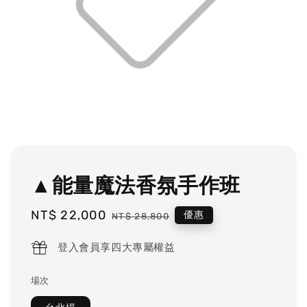
▲能量魔法香氛手作班
Sale
NT$ 22,000
Regular
優惠
NT$ 28,800
price
price
登入會員享四大專屬權益
場次