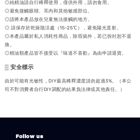
◎純精油請自行稀釋使用，僅供外用，請勿食用。
◎避免接觸眼睛、耳內和其他敏感部位。
◎請將本產品放在兒童無法接觸的地方。
◎ 請保存於乾燥陰涼處（15-25℃），避免陽光直射。
◎本產品屬於私人消耗性商品，除瑕疵外，若已拆封恕不退
換。
◎精油類產品皆不接受以『味道不喜歡』為由申請退貨。
▒
安全標示
由於可能有光敏性，DIY最高稀釋濃度請勿超過3%。（本公
司不對消費者自行DIY調配的結果負法律或其他責任。）
Follow us