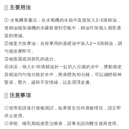
▒ 主要用法
① 水氧機香薰法：在水氧機的水箱中直接加入3-5滴精油，
使精油隨加濕機的水霧散發到空氣中，精油可按個人感受適
當的增減。
②做复方按摩油：在按摩用的基礎油中加入2〜3滴精油，調
勻後按摩即可。
③做面霜或润肤乳的成分。
④沐浴：倒入5-10滴精油於一缸約八分滿的水中，攪動後使
其精油均勻地分散於水中，將身體泡10分鐘，可以減輕精神
緊張，壓力，緩和不安情緒，以及潤澤皮膚。
▒ 注意事項
◎使用前請進行過敏測試，如果發生任何過敏情況，請立即
停止使用。
◎孕期、哺乳期或接受治療者，請事先諮詢醫生後再使用。