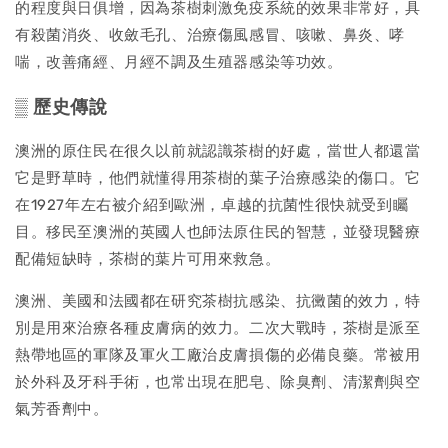
的程度與日俱增，因為茶樹刺激免疫系統的效果非常好，具
有殺菌消炎、收斂毛孔、治療傷風感冒、咳嗽、鼻炎、哮
喘，改善痛經、月經不調及生殖器感染等功效。
▒ 歷史傳說
澳洲的原住民在很久以前就認識茶樹的好處，當世人都還當
它是野草時，他們就懂得用茶樹的葉子治療感染的傷口。它
在1927年左右被介紹到歐洲，卓越的抗菌性很快就受到矚
目。移民至澳洲的英國人也師法原住民的智慧，並發現醫療
配備短缺時，茶樹的葉片可用來救急。
澳洲、美國和法國都在研究茶樹抗感染、抗黴菌的效力，特
別是用來治療各種皮膚病的效力。二次大戰時，茶樹是派至
熱帶地區的軍隊及軍火工廠治皮膚損傷的必備良藥。常被用
於外科及牙科手術，也常出現在肥皂、除臭劑、清潔劑與空
氣芳香劑中。