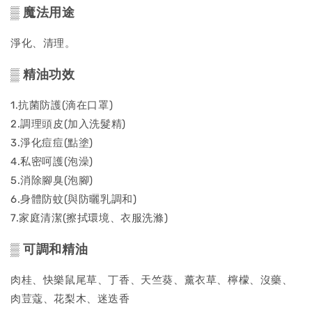
▒ 魔法用途
淨化、清理。
▒ 精油功效
1.抗菌防護(滴在口罩)
2.調理頭皮(加入洗髮精)
3.淨化痘痘(點塗)
4.私密呵護(泡澡)
5.消除腳臭(泡腳)
6.身體防蚊(與防曬乳調和)
7.家庭清潔(擦拭環境、衣服洗滌)
▒ 可調和精油
肉桂、快樂鼠尾草、丁香、天竺葵、薰衣草、檸檬、沒藥、
肉荳蔻、花梨木、迷迭香