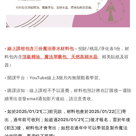
•
線上課程包含
三份魔法香水材料包
～招財/桃花/淨化各1份，材
料包內含
頂級精油、魔法草藥包、天然高頻水晶
、精美貼紙及容
器）
• 開課平台：YouTube線上3個月內無限觀看學習。
• 購課須知：線上課程不予以退費，材料包預計將在訂購後一週陸
續寄出並發email通知影片連結，請注意查收。
•
如於2025/01/21(二)前完款，材料包會於2025/01/22(三)寄
出，過年前可收到；如超過2025/01/21(二)後才報名，需於年後
(初五)後，材料包才會寄出；如想在過年中可以學習及製作魔法