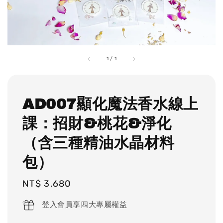
1
/
1
AD007顯化魔法香水線上
課：招財&桃花&淨化
（含三種精油水晶材料
包）
Regular
NT$ 3,680
price
登入會員享四大專屬權益